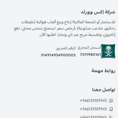
شركة إكس وورلد
للاستثمار أو للمتعة العائلية! إنتاج وبيع ألعاب هوائية (نطيطات،
زحاليق، ملاعب صابونية) بأرخص سعر. استمتع بشحن مجاني، دفع
إلكتروني، وتقسيط مريح عبر تابي وتمارا. اطلبها الآن
السجل التجاري
الرقم الضريبي
7011980161
314914954900003
روابط مهمة
تواصل معنا
+966539309945
+966539309945
+966539309945