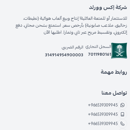
شركة إكس وورلد
للاستثمار أو للمتعة العائلية! إنتاج وبيع ألعاب هوائية (نطيطات،
زحاليق، ملاعب صابونية) بأرخص سعر. استمتع بشحن مجاني، دفع
إلكتروني، وتقسيط مريح عبر تابي وتمارا. اطلبها الآن
السجل التجاري
الرقم الضريبي
7011980161
314914954900003
روابط مهمة
تواصل معنا
+966539309945
+966539309945
+966539309945