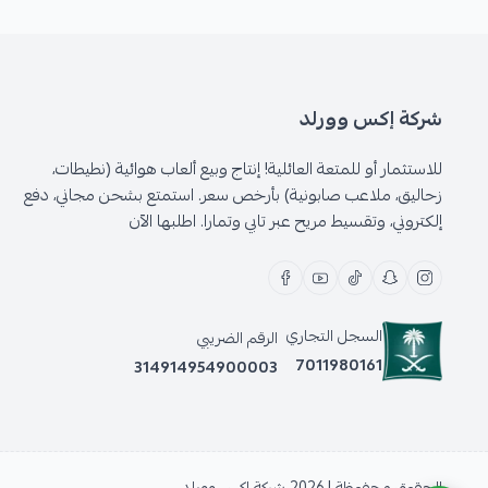
شركة إكس وورلد
للاستثمار أو للمتعة العائلية! إنتاج وبيع ألعاب هوائية (نطيطات،
زحاليق، ملاعب صابونية) بأرخص سعر. استمتع بشحن مجاني، دفع
إلكتروني، وتقسيط مريح عبر تابي وتمارا. اطلبها الآن
السجل التجاري
الرقم الضريبي
7011980161
314914954900003
الحقوق محفوظة | 2026
شركة إكس وورلد