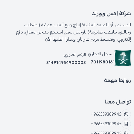
شركة إكس وورلد
للاستثمار أو للمتعة العائلية! إنتاج وبيع ألعاب هوائية (نطيطات،
زحاليق، ملاعب صابونية) بأرخص سعر. استمتع بشحن مجاني، دفع
إلكتروني، وتقسيط مريح عبر تابي وتمارا. اطلبها الآن
السجل التجاري
الرقم الضريبي
7011980161
314914954900003
روابط مهمة
تواصل معنا
+966539309945
+966539309945
+966539309945