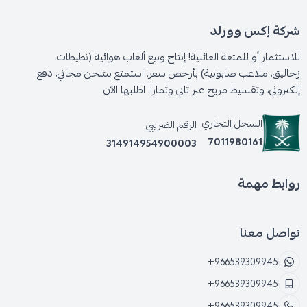
شركة إكس وورلد
للاستثمار أو للمتعة العائلية! إنتاج وبيع ألعاب هوائية (نطيطات،
زحاليق، ملاعب صابونية) بأرخص سعر. استمتع بشحن مجاني، دفع
إلكتروني، وتقسيط مريح عبر تابي وتمارا. اطلبها الآن
السجل التجاري
الرقم الضريبي
7011980161
314914954900003
روابط مهمة
تواصل معنا
+966539309945
+966539309945
+966539309945