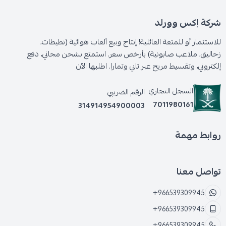
شركة إكس وورلد
للاستثمار أو للمتعة العائلية! إنتاج وبيع ألعاب هوائية (نطيطات،
زحاليق، ملاعب صابونية) بأرخص سعر. استمتع بشحن مجاني، دفع
إلكتروني، وتقسيط مريح عبر تابي وتمارا. اطلبها الآن
السجل التجاري
الرقم الضريبي
7011980161
314914954900003
روابط مهمة
تواصل معنا
+966539309945
+966539309945
+966539309945