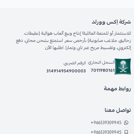
شركة إكس وورلد
للاستثمار أو للمتعة العائلية! إنتاج وبيع ألعاب هوائية (نطيطات،
زحاليق، ملاعب صابونية) بأرخص سعر. استمتع بشحن مجاني، دفع
إلكتروني، وتقسيط مريح عبر تابي وتمارا. اطلبها الآن
السجل التجاري
الرقم الضريبي
7011980161
314914954900003
روابط مهمة
تواصل معنا
+966539309945
+966539309945