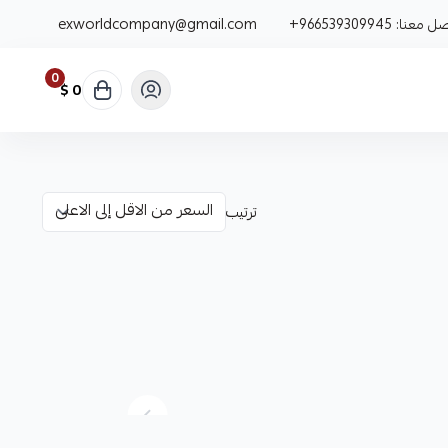
صل معنا:
+966539309945
exworldcompany@gmail.com
0
0 $
ترتيب