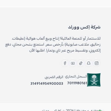
شركة إكس وورلد
للاستثمار أو للمتعة العائلية! إنتاج وبيع ألعاب هوائية (نطيطات،
زحاليق، ملاعب صابونية) بأرخص سعر. استمتع بشحن مجاني، دفع
إلكتروني، وتقسيط مريح عبر تابي وتمارا. اطلبها الآن
السجل التجاري
الرقم الضريبي
7011980161
314914954900003
الحقوق محفوظة | 2026
شركة إكس وورلد