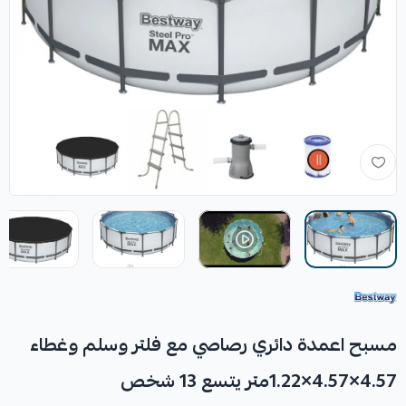
مسبح اعمدة دائري رصاصي مع فلتر وسلم وغطاء
4.57×4.57×1.22متر يتسع 13 شخص