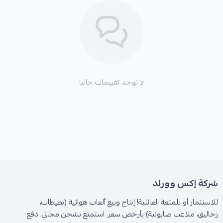
لا توجد تقييمات حاليا
شركة إكس وورلد
للاستثمار أو للمتعة العائلية! إنتاج وبيع ألعاب هوائية (نطيطات،
زحاليق، ملاعب صابونية) بأرخص سعر. استمتع بشحن مجاني، دفع