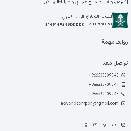
إلكتروني، وتقسيط مريح عبر تابي وتمارا. اطلبها الآن
السجل التجاري
الرقم الضريبي
7011980161
314914954900003
روابط مهمة
تواصل معنا
+966539309945
+966539309945
+966539309945
exworldcompany@gmail.com