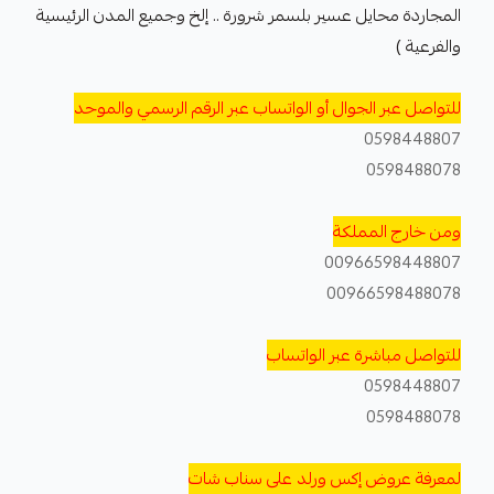
المجاردة محايل عسير بلسمر شرورة .. إلخ وجميع المدن الرئيسية
والفرعية )
للتواصل عبر الجوال أو الواتساب عبر الرقم الرسمي والموحد
0598448807
0598488078
ومن خارج المملكة
00966598448807
00966598488078
للتواصل مباشرة عبر الواتساب
0598448807
0598488078
لمعرفة عروض إكس ورلد على سناب شات