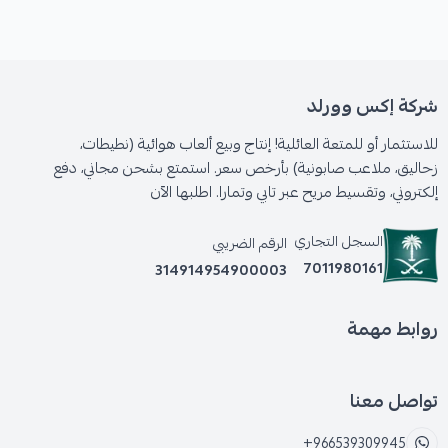
شركة إكس وورلد
للاستثمار أو للمتعة العائلية! إنتاج وبيع ألعاب هوائية (نطيطات،
زحاليق، ملاعب صابونية) بأرخص سعر. استمتع بشحن مجاني، دفع
إلكتروني، وتقسيط مريح عبر تابي وتمارا. اطلبها الآن
السجل التجاري
الرقم الضريبي
7011980161
314914954900003
روابط مهمة
تواصل معنا
+966539309945