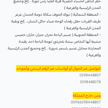
حفر الباطن الحساء النعيرية قرية العليا رأس تنورة .. إلخ وجميع
المدن الرئيسية والفرعية )
- المنطقة الشمالية ( تبوك الجوف سكاكا دومة الجندل عرعر
طريف القريات حقل رفحاء الوجه ضباء حائل الشنان .. إلخ وبقية
المدن الرئيسية والفرعية )
- المنطقة الجنوبية ( عسير الباحة نجران جيزان جازان خميس
مشيط أبها النماص بيشة بلجرشي تنومة الباحة احد رفيدة
المجاردة محايل عسير بلسمر شرورة .. إلخ وجميع المدن الرئيسية
والفرعية )
للتواصل عبر الجوال أو الواتساب عبر الرقم الرسمي والموحد
0598448807
0598488078
ومن خارج المملكة
00966598448807