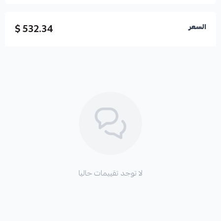
532.34 $
السعر
لا توجد تقييمات حاليا