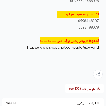
00966598488078
للتواصل مباشرة عبر الواتساب
0598448807
0598488078
لمعرفة عروض إكس ورلد على سناب شات
https://www.snapchat.com/add/ex-world
تم شراءه
1059
مرة
رقم الموديل
56441