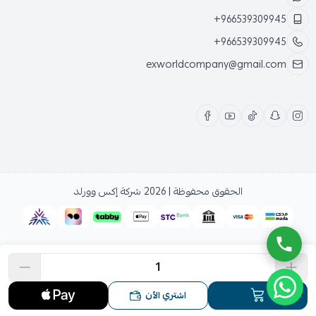
+966539309945
+966539309945
exworldcompany@gmail.com
الحقوق محفوظة | 2026
شركة إكس وورلد
اشتري الآن