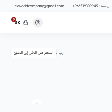
صل معنا:
+966539309945
exworldcompany@gmail.com
0
0 $
ترتيب