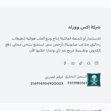
شركة إكس وورلد
للاستثمار أو للمتعة العائلية! إنتاج وبيع ألعاب هوائية (نطيطات،
زحاليق، ملاعب صابونية) بأرخص سعر. استمتع بشحن مجاني، دفع
إلكتروني، وتقسيط مريح عبر تابي وتمارا. اطلبها الآن
السجل التجاري
الرقم الضريبي
7011980161
314914954900003
الحقوق محفوظة | 2026
شركة إكس وورلد