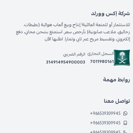
شركة إكس وورلد
للاستثمار أو للمتعة العائلية! إنتاج وبيع ألعاب هوائية (نطيطات،
زحاليق، ملاعب صابونية) بأرخص سعر. استمتع بشحن مجاني، دفع
إلكتروني، وتقسيط مريح عبر تابي وتمارا. اطلبها الآن
السجل التجاري
الرقم الضريبي
7011980161
314914954900003
روابط مهمة
تواصل معنا
+966539309945
+966539309945
+966539309945