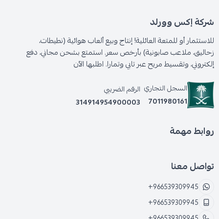
شركة إكس وورلد
للاستثمار أو للمتعة العائلية! إنتاج وبيع ألعاب هوائية (نطيطات،
زحاليق، ملاعب صابونية) بأرخص سعر. استمتع بشحن مجاني، دفع
إلكتروني، وتقسيط مريح عبر تابي وتمارا. اطلبها الآن
السجل التجاري
الرقم الضريبي
7011980161
314914954900003
روابط مهمة
تواصل معنا
+966539309945
+966539309945
+966539309945