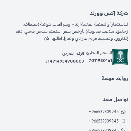
شركة إكس وورلد
للاستثمار أو للمتعة العائلية! إنتاج وبيع ألعاب هوائية (نطيطات،
زحاليق، ملاعب صابونية) بأرخص سعر. استمتع بشحن مجاني، دفع
إلكتروني، وتقسيط مريح عبر تابي وتمارا. اطلبها الآن
السجل التجاري
الرقم الضريبي
7011980161
314914954900003
روابط مهمة
تواصل معنا
+966539309945
+966539309945
+966539309945