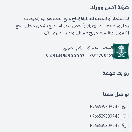
شركة إكس وورلد
للاستثمار أو للمتعة العائلية! إنتاج وبيع ألعاب هوائية (نطيطات،
زحاليق، ملاعب صابونية) بأرخص سعر. استمتع بشحن مجاني، دفع
إلكتروني، وتقسيط مريح عبر تابي وتمارا. اطلبها الآن
السجل التجاري
الرقم الضريبي
7011980161
314914954900003
روابط مهمة
تواصل معنا
+966539309945
+966539309945
+966539309945