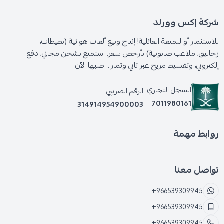
شركة إكس وورلد
للاستثمار أو للمتعة العائلية! إنتاج وبيع ألعاب هوائية (نطيطات،
زحاليق، ملاعب صابونية) بأرخص سعر. استمتع بشحن مجاني، دفع
إلكتروني، وتقسيط مريح عبر تابي وتمارا. اطلبها الآن
السجل التجاري
الرقم الضريبي
7011980161
314914954900003
روابط مهمة
تواصل معنا
+966539309945
+966539309945
+966539309945