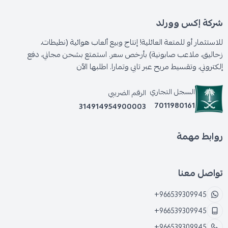
شركة إكس وورلد
للاستثمار أو للمتعة العائلية! إنتاج وبيع ألعاب هوائية (نطيطات،
زحاليق، ملاعب صابونية) بأرخص سعر. استمتع بشحن مجاني، دفع
إلكتروني، وتقسيط مريح عبر تابي وتمارا. اطلبها الآن
السجل التجاري
الرقم الضريبي
7011980161
314914954900003
روابط مهمة
تواصل معنا
+966539309945
+966539309945
+966539309945