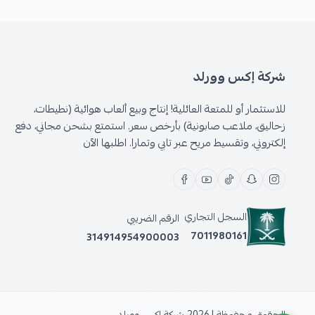
شركة إكس وورلد
للاستثمار أو للمتعة العائلية! إنتاج وبيع ألعاب هوائية (نطيطات،
زحاليق، ملاعب صابونية) بأرخص سعر. استمتع بشحن مجاني، دفع
إلكتروني، وتقسيط مريح عبر تابي وتمارا. اطلبها الآن
السجل التجاري
الرقم الضريبي
7011980161
314914954900003
الحقوق محفوظة | 2026
شركة إكس وورلد