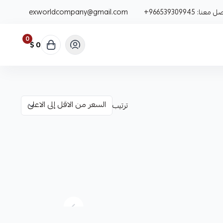
صل معنا:
+966539309945
exworldcompany@gmail.com
0
0 $
ترتيب