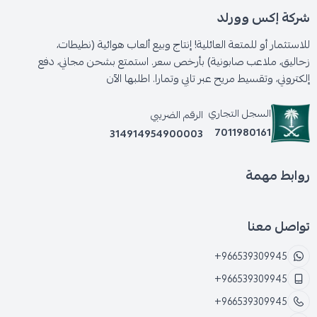
شركة إكس وورلد
للاستثمار أو للمتعة العائلية! إنتاج وبيع ألعاب هوائية (نطيطات،
زحاليق، ملاعب صابونية) بأرخص سعر. استمتع بشحن مجاني، دفع
إلكتروني، وتقسيط مريح عبر تابي وتمارا. اطلبها الآن
السجل التجاري
الرقم الضريبي
7011980161
314914954900003
روابط مهمة
تواصل معنا
+966539309945
+966539309945
+966539309945