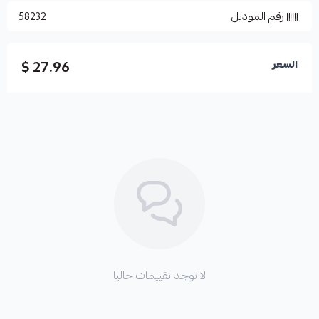
رقم الموديل
58232
27.96 $
السعر
لا توجد تقييمات حاليا