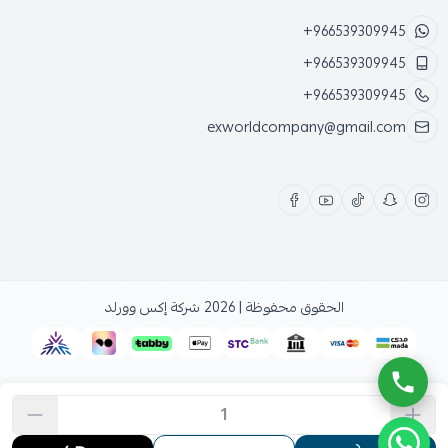
+966539309945
+966539309945
+966539309945
exworldcompany@gmail.com
الحقوق محفوظة | 2026
شركة إكس وورلد