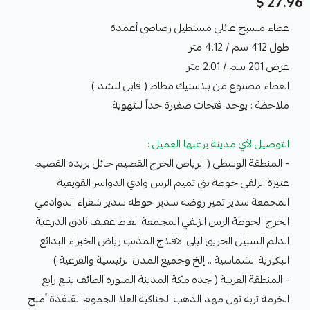
27.96 $
غطاء مسبح عائلي مستطيل رصاصي أعمدة
طول 412 سم / 4.12 متر
عرض 201 سم / 2.01 متر
الغطاء مصنوع من بلاستيك مطاط ( قابل للشد )
ملاحظة : يوجد فتحات صغيرة جداً للتهوية
التوصيل لأي مدينة يرغبها العميل :
- المنطقة الوسطى ( الرياض الخرج القصيم حائل بريدة القصيم
عنيزة الزلفي حوطة بني تميم الرس وادي الدواسر القويعية
المجمعة سدير تمير روضه سدير حوطه سدير شقراء الدوادمي
الخرج الحوطة الرس الزلفي المجمعة الغاط عفيف ثادق الدرعية
الدلم السليل الحريق ليلى الافلاج المذنب رياض الخبراء البدائع
البكيرية الشماسية .. إلخ وجميع المدن الرئيسية والفرعية )
- المنطقة الغربية ( جدة مكة المدينة المنورة الطائف ينبع رابغ
الخرمة تربة ثول مهد الذهب الحناكية العلا الجموم القنفذة أملج