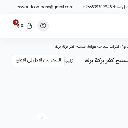
صل معنا:
+966539309945
exworldcompany@gmail.com
0
0 $
وي كفرات سباحة عوامة مسبح كفر بركة برك
بح كفر بركة برك
ترتيب