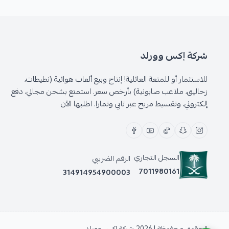
شركة إكس وورلد
للاستثمار أو للمتعة العائلية! إنتاج وبيع ألعاب هوائية (نطيطات،
زحاليق، ملاعب صابونية) بأرخص سعر. استمتع بشحن مجاني، دفع
إلكتروني، وتقسيط مريح عبر تابي وتمارا. اطلبها الآن
السجل التجاري
الرقم الضريبي
7011980161
314914954900003
الحقوق محفوظة | 2026
شركة إكس وورلد