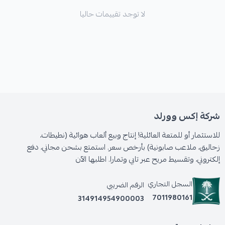
لا توجد تقييمات حاليا
شركة إكس وورلد
للاستثمار أو للمتعة العائلية! إنتاج وبيع ألعاب هوائية (نطيطات،
زحاليق، ملاعب صابونية) بأرخص سعر. استمتع بشحن مجاني، دفع
إلكتروني، وتقسيط مريح عبر تابي وتمارا. اطلبها الآن
السجل التجاري
الرقم الضريبي
7011980161
314914954900003