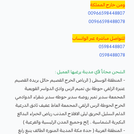
ومن خارج المملكة
00966598448807
00966598488078
للتواصل مباشرة عبر الواتساب
0598448807
0598488078
الشحن مجاناً لأي مدينة يرغبها العميل :
- المنطقة الوسطى ( الرياض الخرج القصيم حائل بريدة القصيم
عنيزة الزلفي حوطة بني تميم الرس وادي الدواسر القويعية
المجمعة سدير تمير روضه سدير حوطه سدير شقراء الدوادمي
الخرج الحوطة الرس الزلفي المجمعة الغاط عفيف ثادق الدرعية
الدلم السليل الحريق ليلى الافلاج المذنب رياض الخبراء البدائع
البكيرية الشماسية .. إلخ وجميع المدن الرئيسية والفرعية )
- المنطقة الغربية ( جدة مكة المدينة المنورة الطائف ينبع رابغ