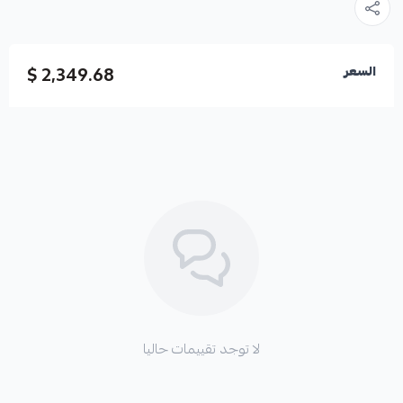
2,349.68 $
السعر
لا توجد تقييمات حاليا