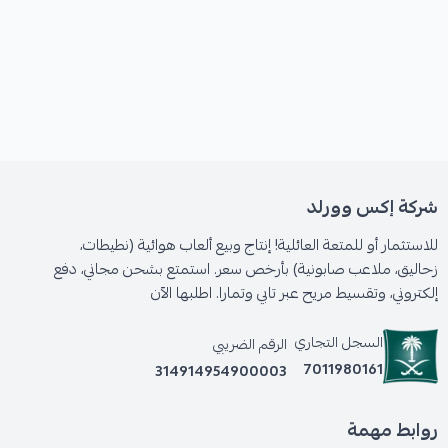
شركة إكس وورلد
للاستثمار أو للمتعة العائلية! إنتاج وبيع ألعاب هوائية (نطيطات،
زحاليق، ملاعب صابونية) بأرخص سعر. استمتع بشحن مجاني، دفع
إلكتروني، وتقسيط مريح عبر تابي وتمارا. اطلبها الآن
السجل التجاري
الرقم الضريبي
7011980161
314914954900003
روابط مهمة