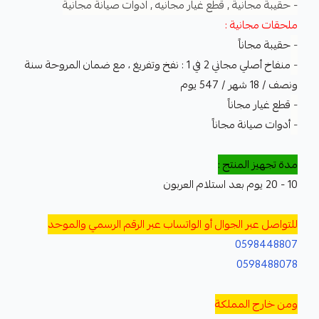
- حقيبة مجانية , قطع غيار مجانيه , ادوات صيانة مجانية
ملحقات مجانية :
-
حقيبة مجاناً
-
منفاخ أصلي مجاني 2 في 1 : نفخ وتفريغ ، مع ضمان المروحة سنة
ونصف / 18 شهر / 547 يوم
-
قطع غيار مجاناً
-
أدوات صيانة مجاناً
مدة تجهيز المنتج :
10 - 20 يوم بعد استلام العربون
للتواصل عبر الجوال أو الواتساب عبر الرقم الرسمي والموحد
0598448807
0598488078
ومن خارج المملكة