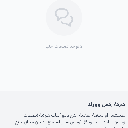
لا توجد تقييمات حاليا
شركة إكس وورلد
للاستثمار أو للمتعة العائلية! إنتاج وبيع ألعاب هوائية (نطيطات،
زحاليق، ملاعب صابونية) بأرخص سعر. استمتع بشحن مجاني، دفع