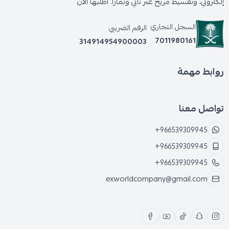
إلكتروني، وتقسيط مريح عبر تابي وتمارا. اطلبها الآن
السجل التجاري
الرقم الضريبي
7011980161
314914954900003
روابط مهمة
تواصل معنا
+966539309945
+966539309945
+966539309945
exworldcompany@gmail.com