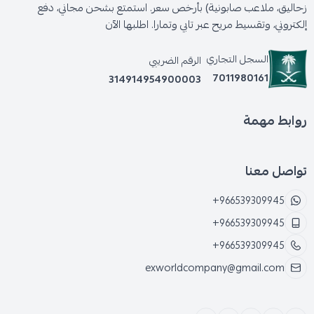
زحاليق، ملاعب صابونية) بأرخص سعر. استمتع بشحن مجاني، دفع
إلكتروني، وتقسيط مريح عبر تابي وتمارا. اطلبها الآن
السجل التجاري
الرقم الضريبي
7011980161
314914954900003
روابط مهمة
تواصل معنا
+966539309945
+966539309945
+966539309945
exworldcompany@gmail.com