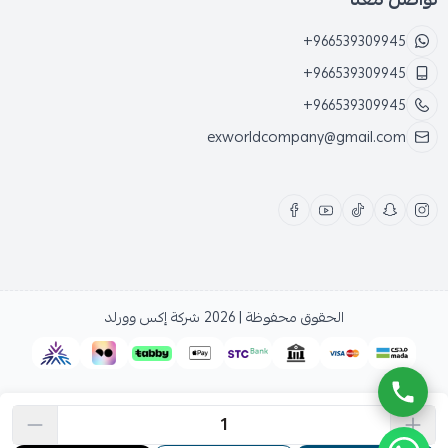
+966539309945
+966539309945
+966539309945
exworldcompany@gmail.com
الحقوق محفوظة | 2026
شركة إكس وورلد