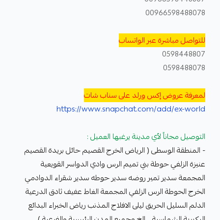
00966598488078
للتواصل مباشرة عبر الواتساب
0598448807
0598488078
لمعرفة عروض إكس ورلد على سناب شات
https://www.snapchat.com/add/ex-world
التوصيل مجاناً لأي مدينة يرغبها العميل :
- المنطقة الوسطى ( الرياض الخرج القصيم حائل بريدة القصيم
عنيزة الزلفي حوطة بني تميم الرس وادي الدواسر القويعية
المجمعة سدير تمير روضه سدير حوطه سدير شقراء الدوادمي
الخرج الحوطة الرس الزلفي المجمعة الغاط عفيف ثادق الدرعية
الدلم السليل الحريق ليلى الافلاج المذنب رياض الخبراء البدائع
البكيرية الشماسية .. إلخ وجميع المدن الرئيسية والفرعية )