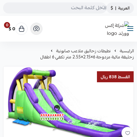
العربية
|
$
0
0 $
شركة إكس وورلد
الرئيسية
نطيطات زحاليق ملاعب صابونية
زحليقة مائية مزدوجة 6×2.15×2.55 متر تكفي 6 اطفال
القسط 838 ريال