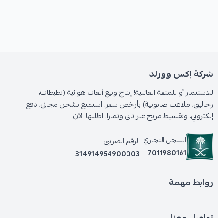
شركة إكس وورلد
للاستثمار أو للمتعة العائلية! إنتاج وبيع ألعاب هوائية (نطيطات،
زحاليق، ملاعب صابونية) بأرخص سعر. استمتع بشحن مجاني، دفع
إلكتروني، وتقسيط مريح عبر تابي وتمارا. اطلبها الآن
السجل التجاري
الرقم الضريبي
7011980161
314914954900003
روابط مهمة
تواصل معنا