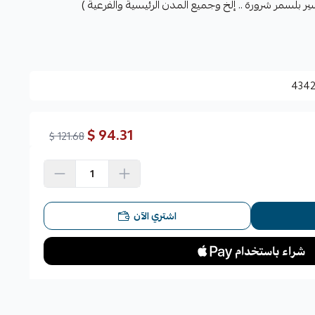
ر بلسمر شرورة .. إلخ وجميع المدن الرئيسية والفرعية )
434
94.31 $
121.68 $
اشتري الآن