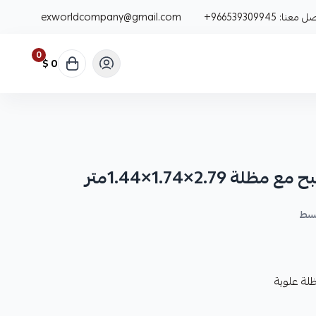
صل معنا:
+966539309945
exworldcompany@gmail.com
0
0 $
2.79×1.74×1.44متر
لة علوية