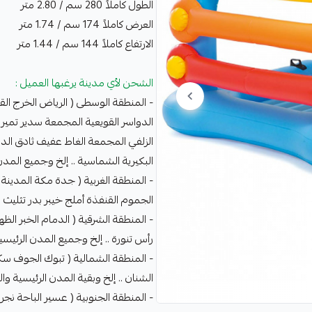
الطول كاملاً 280 سم / 2.80 متر
العرض كاملاً 174 سم / 1.74 متر
الارتفاع كاملاً 144 سم / 1.44 متر
الشحن لأي مدينة يرغبها العميل :
- المنطقة الوسطى ( الرياض الخرج ال
الدواسر القويعية المجمعة سدير تمي
الزلفي المجمعة الغاط عفيف ثادق الدرع
البكيرية الشماسية .. إلخ وجميع المدن 
- المنطقة الغربية ( جدة مكة المدينة ا
الجموم القنفذة أملج خيبر بدر تثليث .
- المنطقة الشرقية ( الدمام الخبر الظه
رأس تنورة .. إلخ وجميع المدن الرئيسية
- المنطقة الشمالية ( تبوك الجوف سك
الشنان .. إلخ وبقية المدن الرئيسية وال
- المنطقة الجنوبية ( عسير الباحة ن