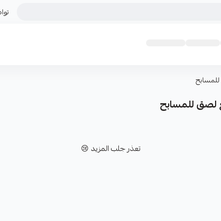
توا
للمسابح
 لصق للمسابح
تعذر جلب المزيد 😢