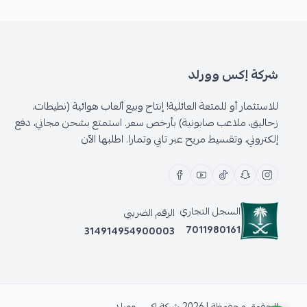
شركة إكس وورلد
للاستثمار أو للمتعة العائلية! إنتاج وبيع ألعاب هوائية (نطيطات،
زحاليق، ملاعب صابونية) بأرخص سعر. استمتع بشحن مجاني، دفع
إلكتروني، وتقسيط مريح عبر تابي وتمارا. اطلبها الآن
السجل التجاري
الرقم الضريبي
7011980161
314914954900003
الحقوق محفوظة | 2026
شركة إكس وورلد