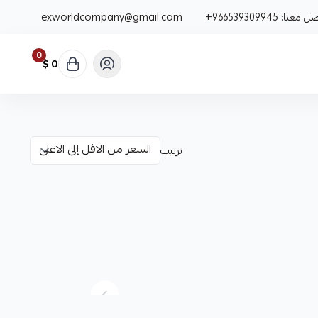
صل معنا:
+966539309945
exworldcompany@gmail.com
0
0 $
ترتيب