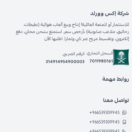
شركة إكس وورلد
للاستثمار أو للمتعة العائلية! إنتاج وبيع ألعاب هوائية (نطيطات،
زحاليق، ملاعب صابونية) بأرخص سعر. استمتع بشحن مجاني، دفع
إلكتروني، وتقسيط مريح عبر تابي وتمارا. اطلبها الآن
السجل التجاري
الرقم الضريبي
7011980161
314914954900003
روابط مهمة
تواصل معنا
+966539309945
+966539309945
+966539309945