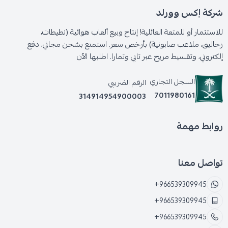
شركة إكس وورلد
للاستثمار أو للمتعة العائلية! إنتاج وبيع ألعاب هوائية (نطيطات،
زحاليق، ملاعب صابونية) بأرخص سعر. استمتع بشحن مجاني، دفع
إلكتروني، وتقسيط مريح عبر تابي وتمارا. اطلبها الآن
السجل التجاري
الرقم الضريبي
7011980161
314914954900003
روابط مهمة
تواصل معنا
+966539309945
+966539309945
+966539309945