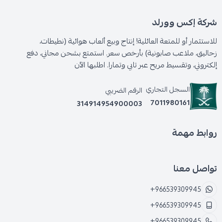
شركة إكس وورلد
للاستثمار أو للمتعة العائلية! إنتاج وبيع ألعاب هوائية (نطيطات،
زحاليق، ملاعب صابونية) بأرخص سعر. استمتع بشحن مجاني، دفع
إلكتروني، وتقسيط مريح عبر تابي وتمارا. اطلبها الآن
السجل التجاري
الرقم الضريبي
7011980161
314914954900003
روابط مهمة
تواصل معنا
+966539309945
+966539309945
+966539309945