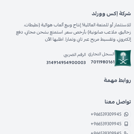
شركة إكس وورلد
للاستثمار أو للمتعة العائلية! إنتاج وبيع ألعاب هوائية (نطيطات،
زحاليق، ملاعب صابونية) بأرخص سعر. استمتع بشحن مجاني، دفع
إلكتروني، وتقسيط مريح عبر تابي وتمارا. اطلبها الآن
السجل التجاري
الرقم الضريبي
7011980161
314914954900003
روابط مهمة
تواصل معنا
+966539309945
+966539309945
+966539309945