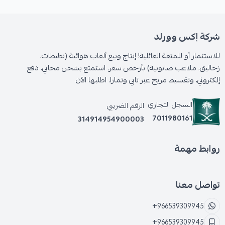
شركة إكس وورلد
للاستثمار أو للمتعة العائلية! إنتاج وبيع ألعاب هوائية (نطيطات،
زحاليق، ملاعب صابونية) بأرخص سعر. استمتع بشحن مجاني، دفع
إلكتروني، وتقسيط مريح عبر تابي وتمارا. اطلبها الآن
السجل التجاري
الرقم الضريبي
7011980161
314914954900003
روابط مهمة
تواصل معنا
+966539309945
+966539309945