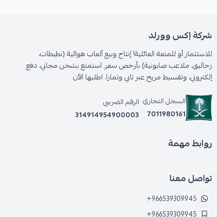
شركة إكس وورلد
للاستثمار أو للمتعة العائلية! إنتاج وبيع ألعاب هوائية (نطيطات،
زحاليق، ملاعب صابونية) بأرخص سعر. استمتع بشحن مجاني، دفع
إلكتروني، وتقسيط مريح عبر تابي وتمارا. اطلبها الآن
السجل التجاري
الرقم الضريبي
7011980161
314914954900003
روابط مهمة
تواصل معنا
+966539309945
+966539309945