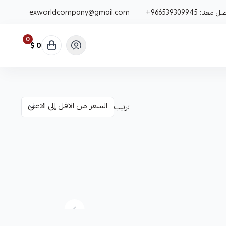
صل معنا:
+966539309945
exworldcompany@gmail.com
0
0 $
ترتيب