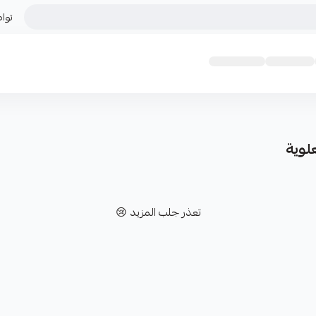
توا
لوية
تعذر جلب المزيد 😢